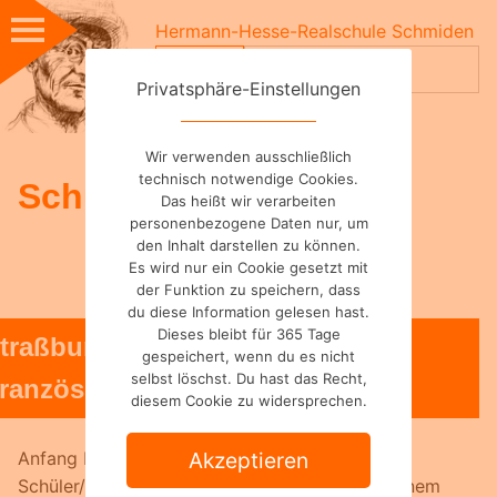
Skip
Hermann-Hesse-Realschule Schmiden
to
Suchen
content
nach:
Privatsphäre-Einstellungen
Wir verwenden ausschließlich
technisch notwendige Cookies.
Schulleben
Das heißt wir verarbeiten
personenbezogene Daten nur, um
den Inhalt darstellen zu können.
Es wird nur ein Cookie gesetzt mit
der Funktion zu speichern, dass
du diese Information gelesen hast.
Dieses bleibt für 365 Tage
traßburgausflug des Fachs
gespeichert, wenn du es nicht
selbst löschst. Du hast das Recht,
ranzösisch
diesem Cookie zu widersprechen.
Akzeptieren
Anfang März hatten wieder alle Französisch-
Schüler/innen der Klassenstufen 7 bis 10 bei einem