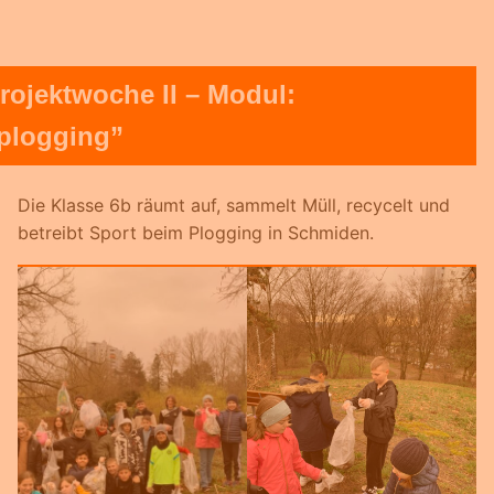
rojektwoche II – Modul:
plogging”
Die Klasse 6b räumt auf, sammelt Müll, recycelt und
betreibt Sport beim Plogging in Schmiden.