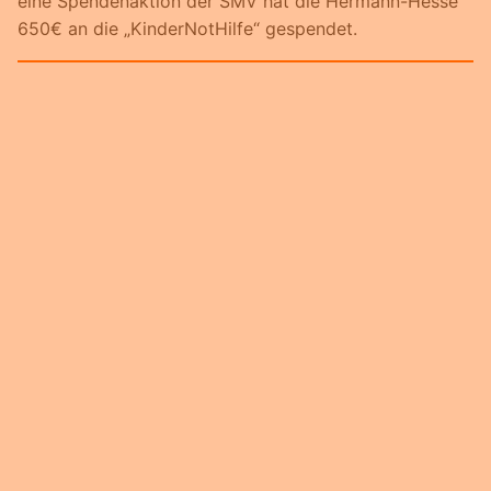
eine Spendenaktion der SMV hat die Hermann-Hesse
650€ an die „KinderNotHilfe“ gespendet.