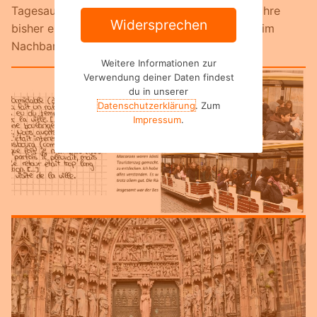
Tagesausflug nach Straßburg die Möglichkeit, ihre
Widersprechen
bisher erlernten Französisch-Kenntnisse direkt im
Nachbarland anzuwenden.
C’était super!
Weitere Informationen zur
Verwendung deiner Daten findest
du in unserer
Datenschutzerklärung
. Zum
Impressum
.