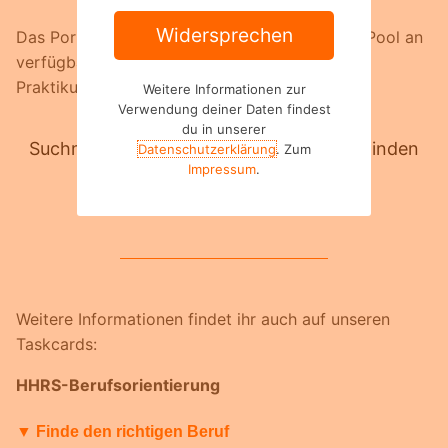
Widersprechen
Das Portal
praktikumswoche.de
bietet einen Pool an
verfügbaren Praktikumsplätzen, bspw. für die
Praktikumswoche:
Weitere Informationen zur
Verwendung deiner Daten findest
du in unserer
Suchmaschine und Informationen zum Finden
Datenschutzerklärung
. Zum
Impressum
.
eines Praktikumsplatz
Weitere Informationen findet ihr auch auf unseren
Taskcards:
HHRS-Berufsorientierung
▼ Finde den richtigen Beruf