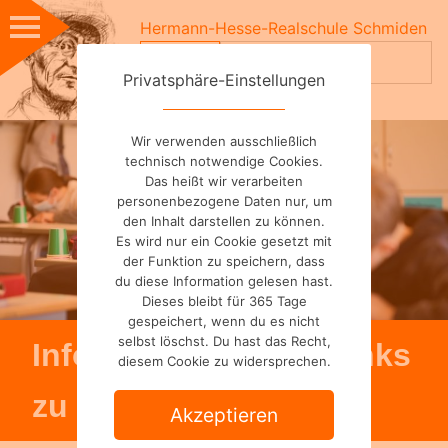
Skip
Hermann-Hesse-Realschule Schmiden
to
Suchen
content
nach:
Privatsphäre-Einstellungen
Wir verwenden ausschließlich
technisch notwendige Cookies.
Das heißt wir verarbeiten
personenbezogene Daten nur, um
den Inhalt darstellen zu können.
Es wird nur ein Cookie gesetzt mit
der Funktion zu speichern, dass
du diese Information gelesen hast.
Dieses bleibt für 365 Tage
gespeichert, wenn du es nicht
selbst löschst. Du hast das Recht,
Informationen und Links
diesem Cookie zu widersprechen.
zu Berufspraktika
Akzeptieren